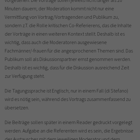
vorgesehen. Die Vorträge sollen jeweils nicht länger als 20
Minuten dauern; der Moderation kommt nicht nur eine
Vermittlung von Vortrag/Vortragenden und Publikum zu,
sondern z.T. die Rolle kritischen Co-Referierens, das die Inhalte
der Vorträge in einen weiteren Kontext stellt. Deshalb ist es
wichtig, dass auch die Moderatoren ausgewiesene
Fachmänner/-frauen für die angesprochenen Themen sind. Das
Publikum soll als Diskussionspartner ernst genommen werden.
Deshalb ist es wichtig, dass für die Diskussion ausreichend Zeit
zur Verfügung steht.
Die Tagungssprache ist Englisch; nur in einem Fall (di Stefano)
wird es nötig sein, während des Vortrags zusammenfassend zu
übersetzen.
Die Beiträge sollen später in einem Reader gedruckt vorgelegt
werden. Aufgabe an die Referenten wird es sein, die Ergebnisse
des Austausches mit dem jeweiligen Moderator und dem