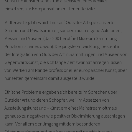
Kunst und künstlerisches Tun als existentielles Vehikel
einsetzen, zur Kompensation erlittener Defizite.
Mittlerweile gibt es nicht nur auf Outsider Art spezialisierte
Galerien und Privatsammler, sondern auch eigene Auktionen,
Messen und Museen (das 2001 eröffnet Museum Sammlung
Prinzhorn ist eines davon). Die jüngste Entwicklung besteht in
der Integration von Outsider Art in Sammlungen und Museen von
Gegenwartskunst, die sich lange Zeit zwar hat anregen lassen
von Werken am Rande professioneller europäischer Kunst, aber
nur selten gemeinsam damit ausgestellt wurde.
Ethische Probleme ergeben sich bereits im Sprechen über
Outsider Art und deren Schöpfer, weil ihr Absetzen von
Ausstellungskunst und –künstlern eines Mainstream oftmals
genauso zu negativer wie positiver Diskriminierung ausschlagen
kann. Vor allem der Umgang mit dem besonderen
Erfahrungshintergrund von Menschen mit psychiatrischer