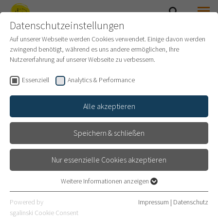
Datenschutzeinstellungen
SUCHE
MENÜ
SAMMLUNG PRINZHORN
Auf unserer Webseite werden Cookies verwendet. Einige davon werden
zwingend benötigt, während es uns andere ermöglichen, Ihre
Nutzererfahrung auf unserer Webseite zu verbessern.
IST DER KAPITALISMUS DIE
Essenziell
Analytics & Performance
WURZEL PSYCHISCHER
Alle akzeptieren
ERKRANKUNGEN? DAS
SOZIALISTISCHE
Speichern & schließen
PATIENTENKOLLEKTIV (SPK)
Nur essenzielle Cookies akzeptieren
UND SEINE GESCHICHTE
Weitere Informationen anzeigen
Essenziell
Essenzielle Cookies werden für grundlegende Funktionen der
PODIUMSDISKUSSION
Powered by
Impressum
|
Datenschutz
Webseite benötigt. Dadurch ist gewährleistet, dass die Webseite
sgalinski Cookie Consent