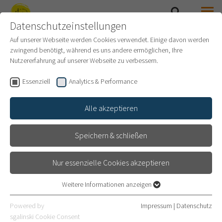
Datenschutzeinstellungen
SEARCH
MENU
SAMMLUNG PRINZHORN
Auf unserer Webseite werden Cookies verwendet. Einige davon werden
zwingend benötigt, während es uns andere ermöglichen, Ihre
Nutzererfahrung auf unserer Webseite zu verbessern.
KURATORINNENFÜHRUNG
Essenziell
Analytics & Performance
MIT INGRID VON BEYME
Alle akzeptieren
... DURCH DIE AUSSTELLUNG "ANIMA-L"
Speichern & schließen
12.3.25, 17:30 Uhr: Führung mit Kuratorin Ingrid von Beyme.
Nur essenzielle Cookies akzeptieren
Kosten: Museumseintritt. Eine Anmeldung ist nicht nötig.
Weitere Informationen anzeigen
Essenziell
Essenzielle Cookies werden für grundlegende Funktionen der
Powered by
Impressum
|
Datenschutz
Webseite benötigt. Dadurch ist gewährleistet, dass die Webseite
sgalinski Cookie Consent