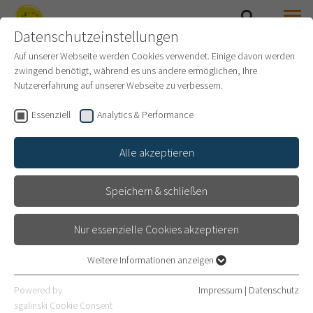
Datenschutzeinstellungen
SEARCH
MENU
SAMMLUNG PRINZHORN
Auf unserer Webseite werden Cookies verwendet. Einige davon werden
zwingend benötigt, während es uns andere ermöglichen, Ihre
Nutzererfahrung auf unserer Webseite zu verbessern.
TAGUNGSARCHIV
Essenziell
Analytics & Performance
Alle akzeptieren
Speichern & schließen
Nur essenzielle Cookies akzeptieren
Weitere Informationen anzeigen
Essenziell
Essenzielle Cookies werden für grundlegende Funktionen der
Powered by
Impressum
|
Datenschutz
Webseite benötigt. Dadurch ist gewährleistet, dass die Webseite
sgalinski Cookie Consent