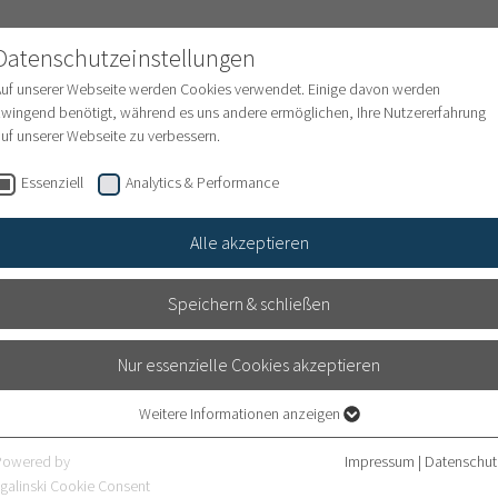
Datenschutzeinstellungen
Auf unserer Webseite werden Cookies verwendet. Einige davon werden
wingend benötigt, während es uns andere ermöglichen, Ihre Nutzererfahrung
uf unserer Webseite zu verbessern.
Museum
Sammlung
Shop
Eng
Essenziell
Analytics & Performance
Alle akzeptieren
Speichern & schließen
TAGUNGSARCHIV
Nur essenzielle Cookies akzeptieren
Weitere Informationen anzeigen
Essenziell
Essenzielle Cookies werden für grundlegende Funktionen der Webseite
Powered by
Impressum
|
Datenschut
benötigt. Dadurch ist gewährleistet, dass die Webseite einwandfrei
galinski Cookie Consent