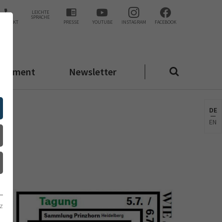
LEICHTE
SPRACHE
KONTAKT
PRESSE
YOUTUBE
INSTAGRAM
FACEBOOK
agement
Newsletter
DE
EN
z