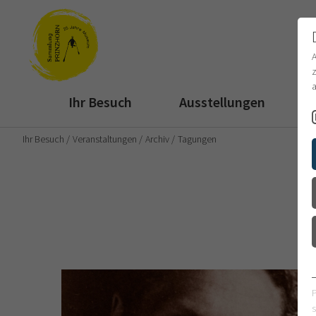
z
a
Ihr Besuch
Ausstellungen
Ihr Besuch
Veranstaltungen
Archiv
Tagungen
s