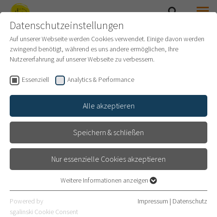
Datenschutzeinstellungen
SUCHE
MENÜ
SAMMLUNG PRINZHORN
Auf unserer Webseite werden Cookies verwendet. Einige davon werden
zwingend benötigt, während es uns andere ermöglichen, Ihre
Nutzererfahrung auf unserer Webseite zu verbessern.
Essenziell
Analytics & Performance
Alle akzeptieren
Speichern & schließen
Nur essenzielle Cookies akzeptieren
© Atelier Altenkirchen
Weitere Informationen anzeigen
Essenziell
Essenzielle Cookies werden für grundlegende Funktionen der
LEITBILD
Powered by
Impressum
|
Datenschutz
Webseite benötigt. Dadurch ist gewährleistet, dass die Webseite
sgalinski Cookie Consent