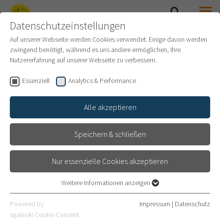
Datenschutzeinstellungen
SUCHE
MENÜ
SAMMLUNG PRINZHORN
Auf unserer Webseite werden Cookies verwendet. Einige davon werden
zwingend benötigt, während es uns andere ermöglichen, Ihre
Nutzererfahrung auf unserer Webseite zu verbessern.
AKTUELLE AUSSTELLUNGEN
Essenziell
Analytics & Performance
Alle akzeptieren
Speichern & schließen
Nur essenzielle Cookies akzeptieren
Weitere Informationen anzeigen
Essenziell
Essenzielle Cookies werden für grundlegende Funktionen der
Powered by
Impressum
|
Datenschutz
Webseite benötigt. Dadurch ist gewährleistet, dass die Webseite
sgalinski Cookie Consent