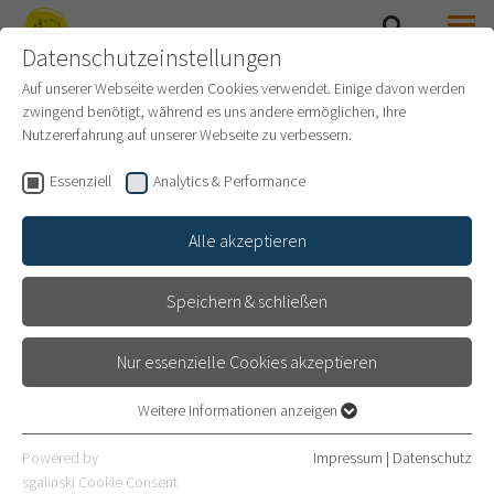
Datenschutzeinstellungen
SUCHE
MENÜ
SAMMLUNG PRINZHORN
Auf unserer Webseite werden Cookies verwendet. Einige davon werden
zwingend benötigt, während es uns andere ermöglichen, Ihre
Nutzererfahrung auf unserer Webseite zu verbessern.
Essenziell
Analytics & Performance
Alle akzeptieren
Speichern & schließen
Nur essenzielle Cookies akzeptieren
© Universitätsklinikum Heidelberg
Weitere Informationen anzeigen
Essenziell
Essenzielle Cookies werden für grundlegende Funktionen der
PUBLIKATIONEN
Powered by
Impressum
|
Datenschutz
Webseite benötigt. Dadurch ist gewährleistet, dass die Webseite
sgalinski Cookie Consent