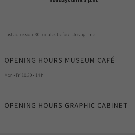
holidays until 5 p.m.
Last admission: 30 minutes before closing time
OPENING HOURS MUSEUM CAFÉ
Mon - Fri 10.30 - 14 h
OPENING HOURS GRAPHIC CABINET