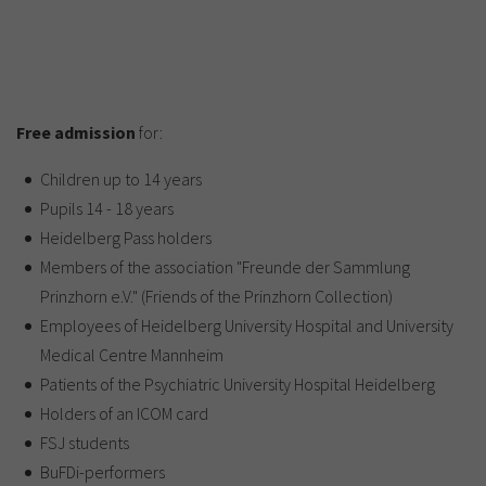
Free admission
for:
Children up to 14 years
Pupils 14 - 18 years
Heidelberg Pass holders
Members of the association "Freunde der Sammlung
Prinzhorn e.V." (Friends of the Prinzhorn Collection)
Employees of Heidelberg University Hospital and University
Medical Centre Mannheim
Patients of the Psychiatric University Hospital Heidelberg
Holders of an ICOM card
FSJ students
BuFDi-performers