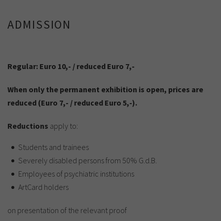
ADMISSION
Regular: Euro 10,- / reduced Euro 7,-
When only the permanent exhibition is open, prices are
reduced (Euro 7,- / reduced Euro 5,-).
Reductions
apply to:
Students and trainees
Severely disabled persons from 50% G.d.B.
Employees of psychiatric institutions
ArtCard holders
on presentation of the relevant proof