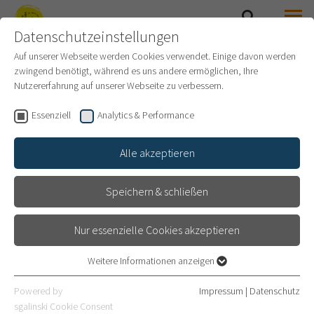
Datenschutzeinstellungen
SEARCH
MENU
SAMMLUNG PRINZHORN
Auf unserer Webseite werden Cookies verwendet. Einige davon werden
zwingend benötigt, während es uns andere ermöglichen, Ihre
Nutzererfahrung auf unserer Webseite zu verbessern.
Essenziell
Analytics & Performance
Alle akzeptieren
Speichern & schließen
Nur essenzielle Cookies akzeptieren
Weitere Informationen anzeigen
Essenziell
INFORMATION & SERVICE
Essenzielle Cookies werden für grundlegende Funktionen der
Powered by
Impressum
|
Datenschutz
Webseite benötigt. Dadurch ist gewährleistet, dass die Webseite
sgalinski Cookie Consent
Welcome to the museum! We look forward to your visit.