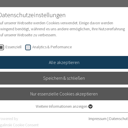
Datenschutzeinstellungen
Auf unserer Webseite werden Cookies verwendet. Einige davon werden
wingend benötigt, während es uns andere ermöglichen, Ihre Nutzererfahrung
uf unserer Webseite zu verbessern.
um
Collection
Shop
Engagement
Essenziell
Analytics & Performance
Alle akzeptieren
Speichern & schließen
ASSISTANT TO
Nur essenzielle Cookies akzeptieren
ADMINISTRATI
6-47 26
Weitere Informationen anzeigen
Essenziell
Ingrid Litzinger
Tel: +49 (
Essenzielle Cookies werden für grundlegende Funktionen der Webseite
Powered by
Impressum
|
Datenschut
benötigt. Dadurch ist gewährleistet, dass die Webseite einwandfrei
galinski Cookie Consent