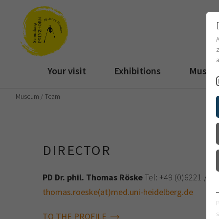
z
a
Your visit
Exhibitions
Muse
Museum
Team
DIRECTOR
PD Dr. phil. Thomas Röske
Tel: +49 (0)6221 / 5
thomas.roeske(at)med.uni-heidelberg.de
s
TO THE PROFILE