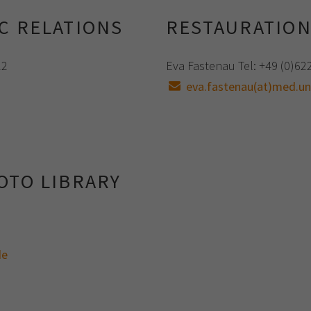
C RELATIONS
RESTAURATIO
22
Eva Fastenau Tel: +49 (0)622
eva.fastenau(at)med.un
OTO LIBRARY
3
de