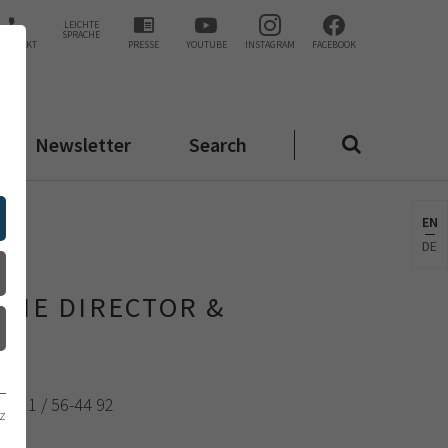
LEICHTE
SPRACHE
KONTAKT
PRESSE
YOUTUBE
INSTAGRAM
FACEBOOK
Newsletter
Search
EN
DE
 THE DIRECTOR &
ON
0)6221 / 56-44 92
z