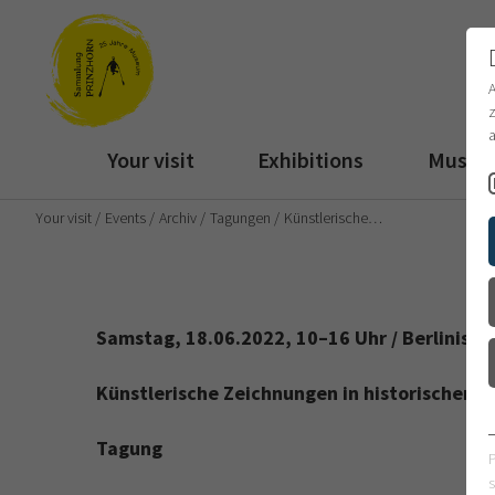
z
a
Your visit
Exhibitions
Muse
Your visit
Events
Archiv
Tagungen
Künstlerische…
Samstag, 18.06.2022, 10–16 Uhr / Berlinische
Künstlerische Zeichnungen in historischen P
Tagung
s