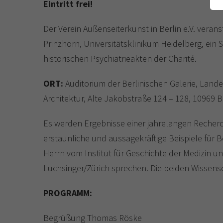
Eintritt frei!
Der Verein Außenseiterkunst in Berlin e.V. vera
Prinzhorn, Universitätsklinikum Heidelberg, ei
historischen Psychiatrieakten der Charité.
ORT:
Auditorium der Berlinischen Galerie, Lan
Architektur, Alte Jakobstraße 124 – 128, 10969 B
Es werden Ergebnisse einer jahrelangen Recherche
erstaunliche und aussagekräftige Beispiele für Be
Herrn vom Institut für Geschichte der Medizin und
Luchsinger/Zürich sprechen. Die beiden Wissens
PROGRAMM:
Begrüßung Thomas Röske