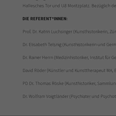
Hallesches Tor und U8 Moritzplatz. Bezüglich der
DIE REFERENT*INNEN:
Prof. Dr. Katrin Luchsinger (Kunsthistorikerin, 
Dr. Elisabeth Telsnig (Kunsthistorikerin und Germ
Dr. Rainer Herrn (Medizinhistoriker, Institut für 
David Röder (Künstler und Kunsttherapeut MA, B
PD Dr. Thomas Röske (Kunsthistoriker, Sammlung
Dr. Wolfram Voigtländer (Psychiater und Psychot