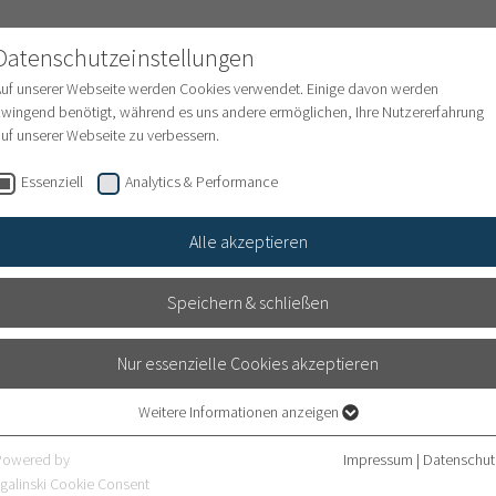
Datenschutzeinstellungen
Auf unserer Webseite werden Cookies verwendet. Einige davon werden
wingend benötigt, während es uns andere ermöglichen, Ihre Nutzererfahrung
uf unserer Webseite zu verbessern.
um
Collection
Shop
Engagement
Essenziell
Analytics & Performance
Alle akzeptieren
Speichern & schließen
 Galerie, Alte Jakobstraße, Berlin
Nur essenzielle Cookies akzeptieren
sychiatrieakten der Charité Berlin
Weitere Informationen anzeigen
Essenziell
Essenzielle Cookies werden für grundlegende Funktionen der Webseite
Powered by
Impressum
|
Datenschut
benötigt. Dadurch ist gewährleistet, dass die Webseite einwandfrei
galinski Cookie Consent