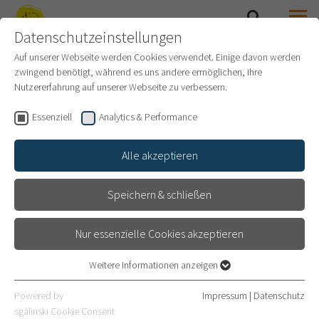
Datenschutzeinstellungen
SUCHE
MENÜ
SAMMLUNG PRINZHORN
Auf unserer Webseite werden Cookies verwendet. Einige davon werden
zwingend benötigt, während es uns andere ermöglichen, Ihre
Nutzererfahrung auf unserer Webseite zu verbessern.
KARL GENZEL
Essenziell
Analytics & Performance
Alle akzeptieren
Speichern & schließen
Nur essenzielle Cookies akzeptieren
Weitere Informationen anzeigen
Essenziell
Essenzielle Cookies werden für grundlegende Funktionen der
Powered by
Impressum
|
Datenschutz
Webseite benötigt. Dadurch ist gewährleistet, dass die Webseite
sgalinski Cookie Consent