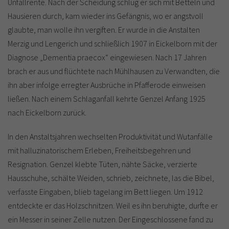
Unfallrente. Nach der Scheidung schlug er sich mit Betteln und
Hausieren durch, kam wieder ins Gefängnis, wo er angstvoll
glaubte, man wolle ihn vergiften. Er wurde in die Anstalten
Merzig und Lengerich und schließlich 1907 in Eickelborn mit der
Diagnose „Dementia praecox“ eingewiesen. Nach 17 Jahren
brach er aus und flüchtete nach Mühlhausen zu Verwandten, die
ihn aber infolge erregter Ausbrüche in Pfafferode einweisen
ließen. Nach einem Schlaganfall kehrte Genzel Anfang 1925
nach Eickelborn zurück.
In den Anstaltsjahren wechselten Produktivität und Wutanfälle
mit halluzinatorischem Erleben, Freiheitsbegehren und
Resignation. Genzel klebte Tüten, nähte Säcke, verzierte
Hausschuhe, schälte Weiden, schrieb, zeichnete, las die Bibel,
verfasste Eingaben, blieb tagelang im Bett liegen. Um 1912
entdeckte er das Holzschnitzen. Weil es ihn beruhigte, durfte er
ein Messer in seiner Zelle nutzen. Der Eingeschlossene fand zu